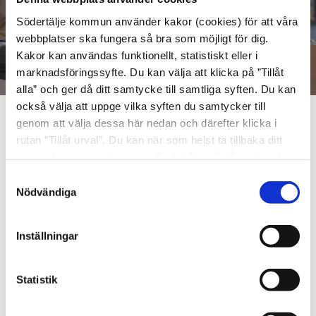
Södertälje kommun använder kakor (cookies) för att våra
webbplatser ska fungera så bra som möjligt för dig.
Kakor kan användas funktionellt, statistiskt eller i
marknadsföringssyfte. Du kan välja att klicka på ”Tillåt
alla” och ger då ditt samtycke till samtliga syften. Du kan
också välja att uppge vilka syften du samtycker till
genom att välja dessa här nedan och därefter klicka i
Ishockey
rutan ”Tillåt urval”. Du kan när som helst ta tillbaka ditt
samtycke genom att öppna CookieBot på vår sida och
Älskar du att spela ishockey och vill satsa på att
klicka på ”Ta tillbaka samtycke”. Genom att klicka på
Samtyckesval
bli en framtida A-lagsspelare? På NIU får du
"Visa detaljer" kan du läsa om hur kakorna används och
Nödvändiga
möjligheten att kombinera dina gymnasiestudier
hur vi och våra leverantörer inhämtar och behandlar
med en elitidrottssatsning på Södertäljes
personuppgifter.
Inställningar
elithockeygymnasium.
Statistik