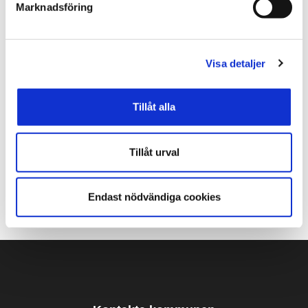
Marknadsföring
Visa detaljer
Utbildningen på hockeygymnasiet är inriktad på en
Tillåt alla
praktisk del samt en teoretisk del. I den praktiska
delen utvecklar vi bland annat din fysiska status,
teknik, skridskoåkning och din individuella
Tillåt urval
spelförståelse. Den teoretiska utbildningen omfattar
kunskaper i träningslära, kost, idrottspsykologi och
Endast nödvändiga cookies
skadeförebyggande träning.