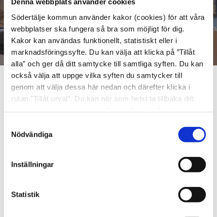
Denna webbplats använder cookies
Södertälje kommun använder kakor (cookies) för att våra
webbplatser ska fungera så bra som möjligt för dig.
Kakor kan användas funktionellt, statistiskt eller i
marknadsföringssyfte. Du kan välja att klicka på ”Tillåt
alla” och ger då ditt samtycke till samtliga syften. Du kan
också välja att uppge vilka syften du samtycker till
genom att välja dessa här nedan och därefter klicka i
Basket
rutan ”Tillåt urval”. Du kan när som helst ta tillbaka ditt
samtycke genom att öppna CookieBot på vår sida och
Vill du ha en basketkarriär på elitnivå?
klicka på ”Ta tillbaka samtycke”. Genom att klicka på
Samtyckesval
Elitsatsningen i basket sker i samarbete med
"Visa detaljer" kan du läsa om hur kakorna används och
Nödvändiga
Södertälje basketbollklubb och Svenska
hur vi och våra leverantörer inhämtar och behandlar
basketbollförbundet.
personuppgifter.
Inställningar
Statistik