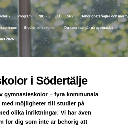
(Aktuell)
olor
Program
NIU
LIU
SPV
Behörighetsregler och merit
tagningen
Studier och ekonomi
Du som inte går på gymnasiet
let 2026
olor i Södertälje
tolv gymnasieskolor – fyra kommunala
 med möjligheter till studier på
ed olika inriktningar. Vi har även
 för dig som inte är behörig att