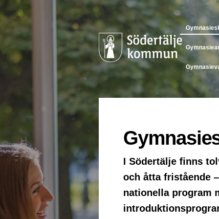
Gymnasiesk
Gymnasiean
Gymnasieva
Gymnasiesk
I Södertälje finns 
och åtta fristående –
nationella program m
introduktionsprogram