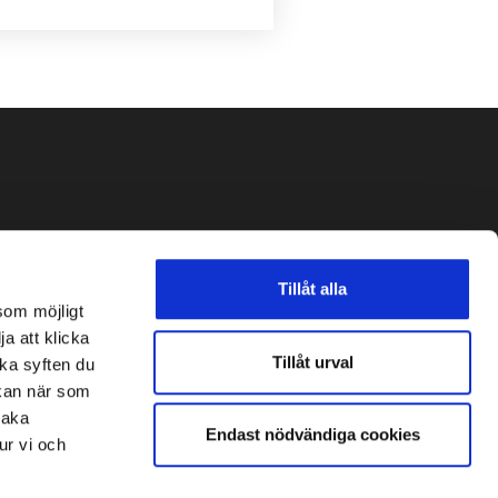
Tillåt alla
som möjligt
ja att klicka
Tillåt urval
lka syften du
 kan när som
baka
Endast nödvändiga cookies
ur vi och