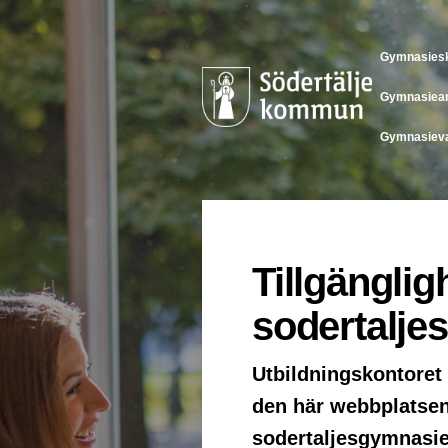
Gymnasies
Gymnasiean
Gymnasieva
Tillgängli
sodertalje
Utbildningskontoret
den här webbplatsen.
sodertaljesgymnasie