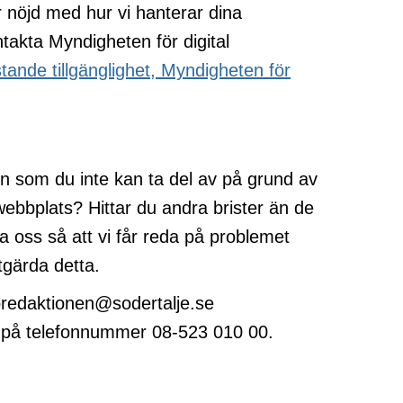
r nöjd med hur vi hanterar dina
takta Myndigheten för digital
tande tillgänglighet, Myndigheten för
pna
t
n som du inte kan ta del av på grund av
ster
 webbplats? Hittar du andra brister än de
ta oss så att vi får reda på problemet
åtgärda detta.
bbredaktionen@sodertalje.se
er på telefonnummer 08-523 010 00.