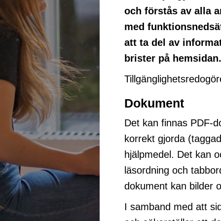
och förstås av alla 
med funktionsnedsät
att ta del av inform
brister på hemsidan
Tillgänglighetsredogö
Dokument
Det kan finnas PDF-d
korrekt gjorda (tagga
hjälpmedel. Det kan 
läsordning och tabbord
dokument kan bilder o
I samband med att si