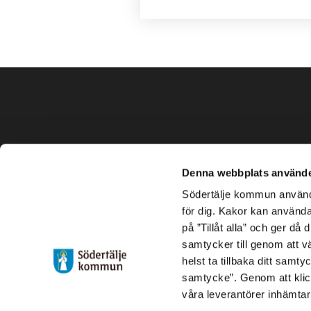
Denna webbplats använde
Södertälje kommun använde
Kontakta kommunen
för dig. Kakor kan användas
på ”Tillåt alla” och ger då
08–523 010 00
samtycker till genom att vä
kontaktcenter@sodertalje.se
helst ta tillbaka ditt samt
Org.nr. 212000–0159
samtycke”. Genom att klic
våra leverantörer inhämtar