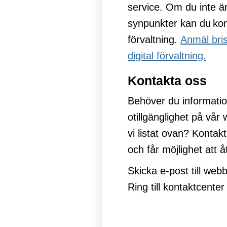
service. Om du inte ä
synpunkter kan du kon
förvaltning.
Anmäl bris
Öp
digital förvaltning.
i
Kontakta oss
nyt
Behöver du informatio
fön
otillgänglighet på vår
vi listat ovan? Kontak
och får möjlighet att 
Skicka e-post till we
Ring till kontaktcent