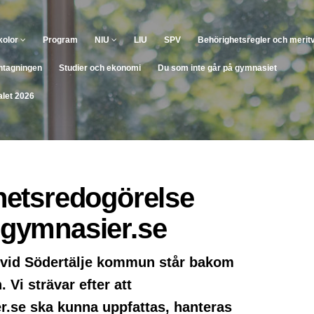
kolor
Program
NIU
LIU
SPV
Behörighetsregler och merit
tagningen
Studier och ekonomi
Du som inte går på gymnasiet
let 2026
ghetsredogörelse
sgymnasier.se
 vid Södertälje kommun står bakom
 Vi strävar efter att
r.se ska kunna uppfattas, hanteras