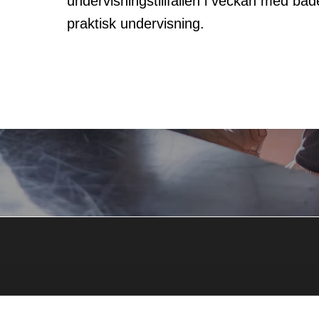
undervisningstillfällen i veckan med båd
praktisk undervisning.