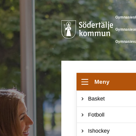
Gymnasies
Gymnasiean
Gymnasieva
Meny
Basket
Fotboll
Ishockey