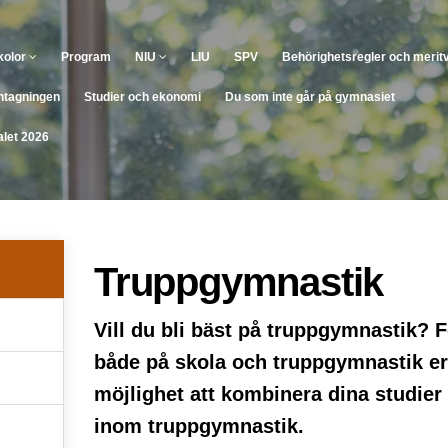
kolor
Program
NIU
LIU
SPV
Behörighetsregler och merit
tagningen
Studier och ekonomi
Du som inte går på gymnasiet
let 2026
Truppgymnastik
Vill du bli bäst på truppgymnastik? F
både på skola och truppgymnastik er
möjlighet att kombinera dina studie
inom truppgymnastik.