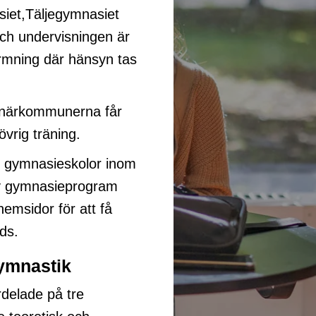
siet,Täljegymnasiet
ch undervisningen är
ormning där hänsyn tas
närkommunerna får
 övrig träning.
e gymnasieskolor inom
av gymnasieprogram
hemsidor för att få
uds.
ymnastik
rdelade på tre