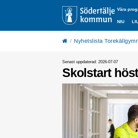
Våra pro
NIU
LI
Start
Nyhetslista Torekällgym
/
Senast uppdaterad: 2026-07-07
Skolstart hös