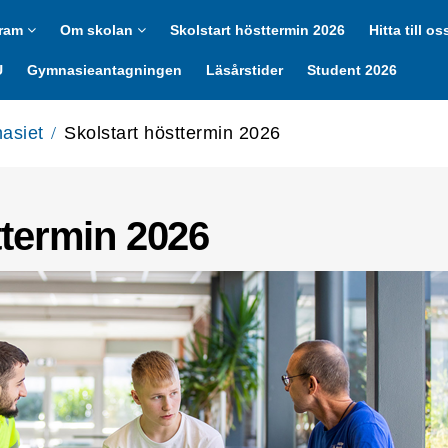
gram
Om skolan
Skolstart hösttermin 2026
Hitta till os
U
Gymnasieantagningen
Läsårstider
Student 2026
nasiet
Skolstart hösttermin 2026
/
ttermin 2026