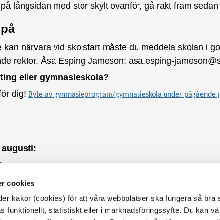
å långsidan med stor skylt ovanför, gå rakt fram sedan se
 på
an närvara vid skolstart måste du meddela skolan i god t
ädande rektor, Åsa Esping Jameson: asa.esping-jameson@s
ting eller gymnasieskola?
för dig!
Byte av gymnasieprogram/gymnasieskola under pågående gy
 augusti:
0
.00
r cookies
r kakor (cookies) för att våra webbplatser ska fungera så bra 
Torekällgymnasiet
 funktionellt, statistiskt eller i marknadsföringssyfte. Du kan väl