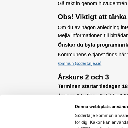
Gå rakt in genom huvudentrén p
Obs! Viktigt att tänka
Om du av någon anledning inte k
Mejla informationen till bitr
Önskar du byta programinrik
Kommunens e-tjänst finns här 
Öppna
kommun (sodertalje.se)
i
Årskurs 2 och 3
nytt
Terminen startar tisdagen 18
fönster
Årskurs 2 träffas i Cafét kl. 9.0
Årskurs 3 träffas i Cafét kl. 10
Denna webbplats använde
Vi ses i augusti!
Södertälje kommun använde
Soliga hälsningar från oss på 
för dig. Kakor kan användas