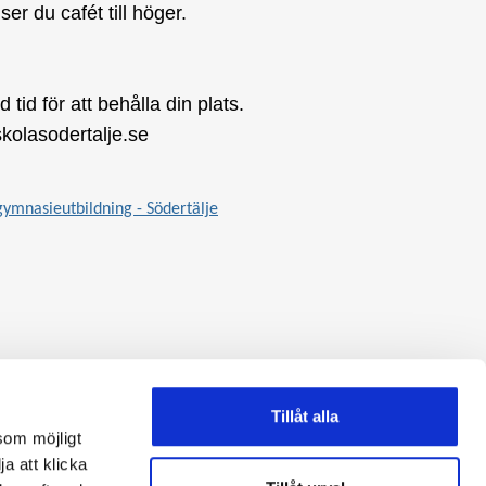
r du cafét till höger.
id för att behålla din plats.
kolasodertalje.se
mnasieutbildning - Södertälje
Tillåt alla
som möjligt
ja att klicka