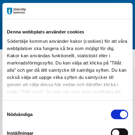
Denna webbplats använder cookies
Södertälje kommun använder kakor (cookies) för att våra
webbplatser ska fungera så bra som möjligt för dig.
Kakor kan användas funktionellt, statistiskt eller i
Start
Nyhetslista Torekällgymnasiet
/
marknadsföringssyfte. Du kan välja att klicka på ”Tillåt
alla” och ger då ditt samtycke till samtliga syften. Du kan
också välja att uppge vilka syften du samtycker till
genom att välja dessa här nedan och därefter klicka i
rutan ”Tillåt urval”. Du kan när som helst ta tillbaka ditt
samtycke genom att öppna CookieBot på vår sida och
klicka på ”Ta tillbaka samtycke”. Genom att klicka på
Samtyckesval
"Visa detaljer" kan du läsa om hur kakorna används och
Nödvändiga
hur vi och våra leverantörer inhämtar och behandlar
personuppgifter.
Inställningar