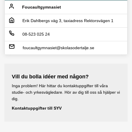
t
a
Foucaultgymnasiet
t
f
i
t
ö
n
Erik Dahlbergs väg 3, taxiadress Rektorsvägen 1
f
n
y
ö
s
08-523 025 24
t
n
t
t
foucaultgymnasiet@skolasodertalje.se
s
e
f
t
r
ö
e
n
r
Vill du bolla idéer med någon?
s
t
Inga problem! Här hittar du kontaktuppgifter till våra
studie- och yrkesvägledare. Hör av dig till oss så hjälper vi
e
dig.
r
Kontaktuppgifter till SYV