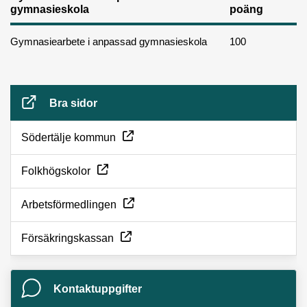
gymnasieskola
poäng
Gymnasiearbete i anpassad gymnasieskola
100
Bra sidor
Ö
Södertälje kommun
p
Ö
Folkhögskolor
p
p
n
Arbetsförmedlingen
p
a
n
i
Ö
Försäkringskassan
a
n
p
i
y
p
n
Kontaktuppgifter
t
n
y