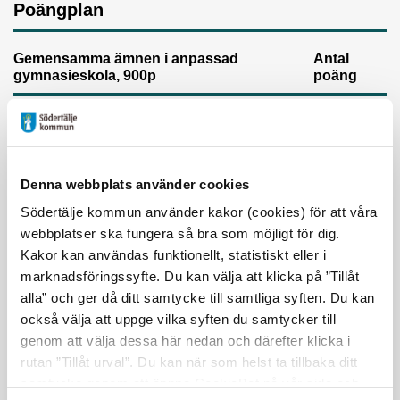
Poängplan
Gemensamma ämnen i anpassad
Antal
gymnasieskola, 900p
poäng
Svenska/Svenska som andraspråk, nivå 1
200
Engelska, nivå 1
100
Denna webbplats använder cookies
Matematik, nivå 1
100
Södertälje kommun använder kakor (cookies) för att våra
webbplatser ska fungera så bra som möjligt för dig.
Estetisk verksamhet, nivå 1
100
Kakor kan användas funktionellt, statistiskt eller i
marknadsföringssyfte. Du kan välja att klicka på ”Tillåt
Historia, nivå 1
50
alla” och ger då ditt samtycke till samtliga syften. Du kan
också välja att uppge vilka syften du samtycker till
Idrott och hälsa, nivå 1
200
genom att välja dessa här nedan och därefter klicka i
rutan ”Tillåt urval”. Du kan när som helst ta tillbaka ditt
Naturkunskap, nivå 1
50
samtycke genom att öppna CookieBot på vår sida och