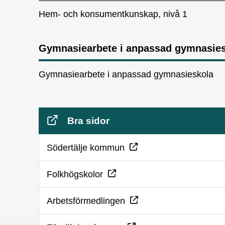
Hem- och konsumentkunskap, nivå 1
Gymnasiearbete i anpassad gymnasie
Gymnasiearbete i anpassad gymnasieskola
Bra sidor
Ö
Södertälje kommun
p
Ö
Folkhögskolor
p
p
n
Ö
Arbetsförmedlingen
p
a
p
n