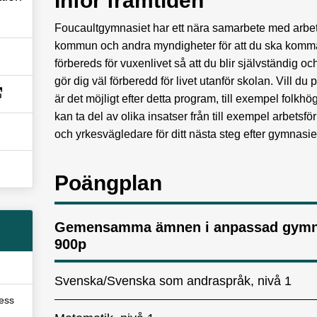
Inför framtiden
Foucaultgymnasiet har ett nära samarbete med arbet
kommun och andra myndigheter för att du ska komma
förbereds för vuxenlivet så att du blir självständig o
gör dig väl förberedd för livet utanför skolan. Vill d
är det möjligt efter detta program, till exempel folkh
kan ta del av olika insatser från till exempel arbetsf
och yrkesvägledare för ditt nästa steg efter gymnasie
Poängplan
Gemensamma ämnen i anpassad gymna
900p
Svenska/Svenska som andraspråk, nivå 1
ress