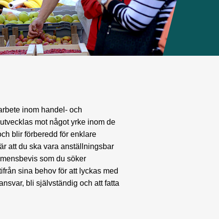
 arbete inom handel- och
t utvecklas mot något yrke inom de
ch blir förberedd för enklare
är att du ska vara anställningsbar
 examensbevis som du söker
tifrån sina behov för att lyckas med
nsvar, bli självständig och att fatta