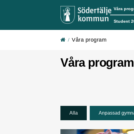
Våra pro
Student 2
Start
Våra program
/
Våra program
Alla
Anpassad gymna