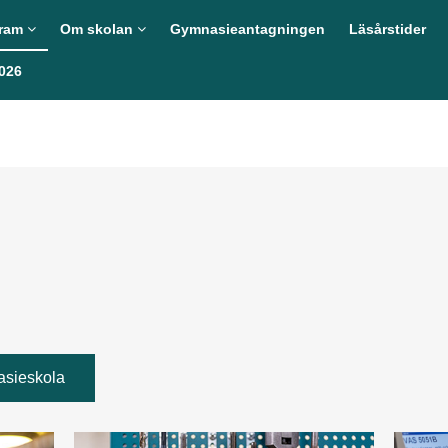
(Aktuell)
gram
Om skolan
Gymnasieantagningen
Läsårstider
026
sieskola