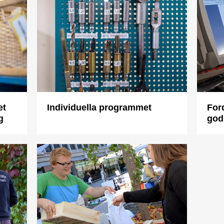
et
Individuella programmet
For
g
god