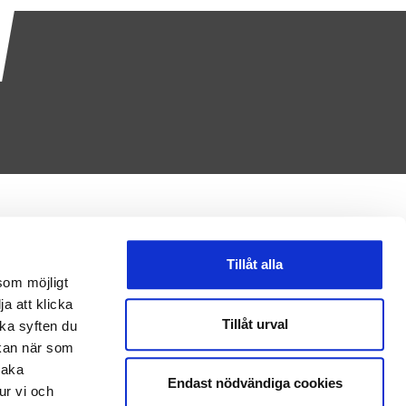
Tillåt alla
som möjligt
ja att klicka
Tillåt urval
lka syften du
 kan när som
baka
Endast nödvändiga cookies
ur vi och